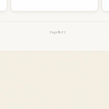
Page
1
of
2