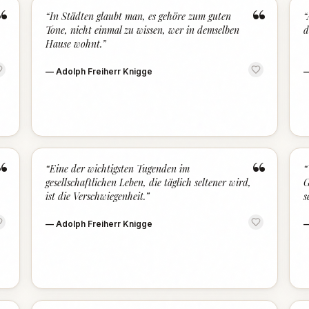
“
“
“
In Städten glaubt man, es gehöre zum guten
“
Tone, nicht einmal zu wissen, wer in demselben
d
Hause wohnt.
”
—
Adolph Freiherr Knigge
“
“
“
Eine der wichtigsten Tugenden im
“
gesellschaftlichen Leben, die täglich seltener wird,
G
ist die Verschwiegenheit.
”
s
—
Adolph Freiherr Knigge