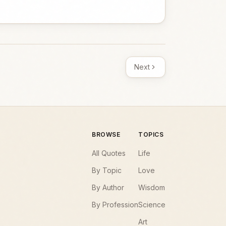
Next
BROWSE
TOPICS
All Quotes
Life
By Topic
Love
By Author
Wisdom
By Profession
Science
Art