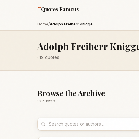
“
Quotes Famous
Home
/
Adolph Freiherr Knigge
Adolph Freiherr Knigg
·
19
quotes
Browse the Archive
19
quote
s