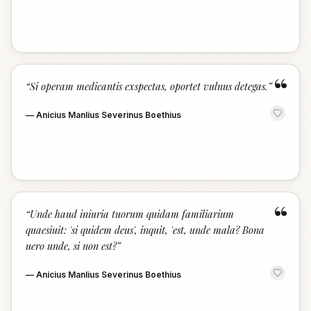
“
“
Si operam medicantis exspectas, oportet vulnus detegas.
”
—
Anicius Manlius Severinus Boethius
“
“
Unde haud iniuria tuorum quidam familiarium
quaesiuit: 'si quidem deus', inquit, 'est, unde mala? Bona
uero unde, si non est?
”
—
Anicius Manlius Severinus Boethius