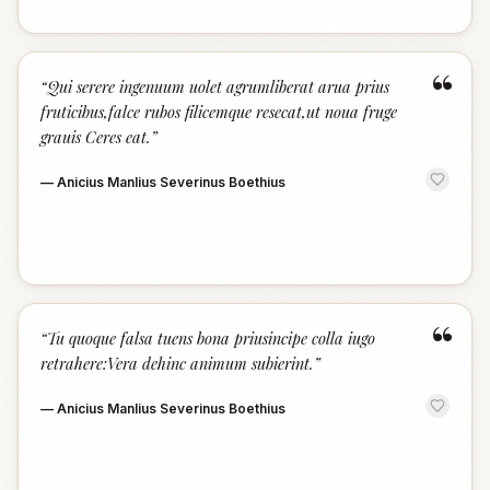
“
“
Qui serere ingenuum uolet agrumliberat arua prius
fruticibus,falce rubos filicemque resecat,ut noua fruge
grauis Ceres eat.
”
—
Anicius Manlius Severinus Boethius
“
“
Tu quoque falsa tuens bona priusincipe colla iugo
retrahere:Vera dehinc animum subierint.
”
—
Anicius Manlius Severinus Boethius