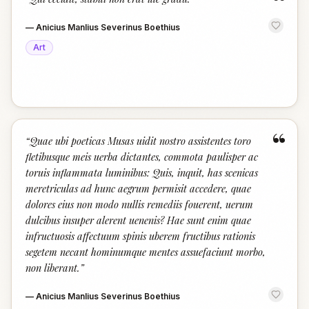
“
—
Anicius Manlius Severinus Boethius
Art
“
“
Quae ubi poeticas Musas uidit nostro assistentes toro
fletibusque meis uerba dictantes, commota paulisper ac
toruis inflammata luminibus: Quis, inquit, has scenicas
meretriculas ad hunc aegrum permisit accedere, quae
dolores eius non modo nullis remediis fouerent, uerum
dulcibus insuper alerent uenenis? Hae sunt enim quae
infructuosis affectuum spinis uberem fructibus rationis
segetem necant hominumque mentes assuefaciunt morbo,
non liberant.
”
—
Anicius Manlius Severinus Boethius