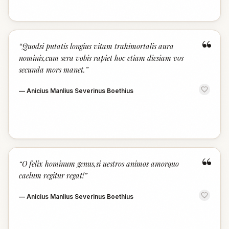
“
“
Quodsi putatis longius vitam trahimortalis aura
nominis,cum sera vobis rapiet hoc etiam diesiam vos
secunda mors manet.
”
—
Anicius Manlius Severinus Boethius
“
“
O felix hominum genus,si uestros animos amorquo
caelum regitur regat!
”
—
Anicius Manlius Severinus Boethius