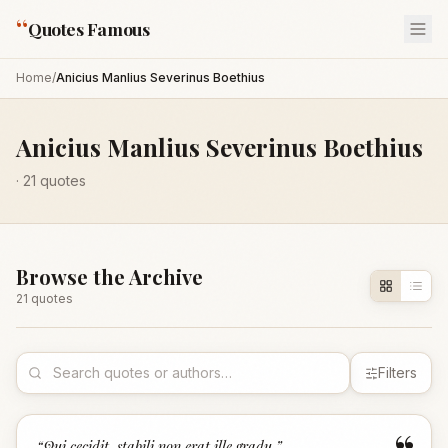
“
Quotes Famous
Home
/
Anicius Manlius Severinus Boethius
Anicius Manlius Severinus Boethius
·
21
quotes
Browse the Archive
21
quote
s
Filters
“
Qui cecidit, stabili non erat ille gradu.
”