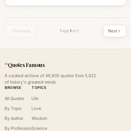
Previous
Next
Page
1
of
2
“
Quotes Famous
A curated archive of 46,805 quotes from 5,622
of history's greatest minds.
BROWSE
TOPICS
All Quotes
Life
By Topic
Love
By Author
Wisdom
By Profession
Science