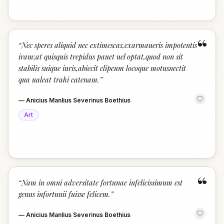
“
“
Nec speres aliquid nec extimescas,exarmaueris impotentis
iram;at quisquis trepidus pauet uel optat,quod non sit
stabilis suique iuris,abiecit clipeum locoque motusnectit
qua ualeat trahi catenam.
”
—
Anicius Manlius Severinus Boethius
Art
“
“
Nam in omni adversitate fortunae infelicissimum est
genus infortunii fuisse felicem.
”
—
Anicius Manlius Severinus Boethius