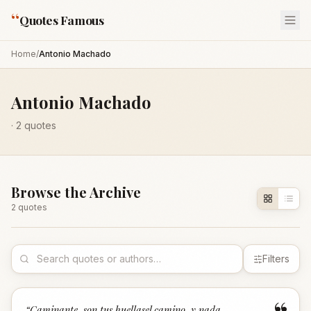
“
Quotes Famous
Home
/
Antonio Machado
Antonio Machado
·
2
quotes
Browse the Archive
2
quote
s
Filters
“
Caminante, son tus huellasel camino, y nada