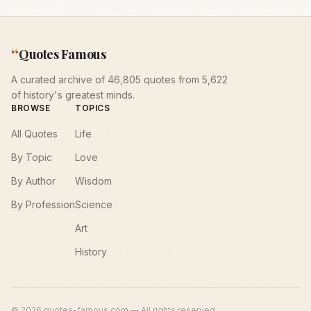
“
Quotes Famous
A curated archive of 46,805 quotes from 5,622
of history's greatest minds.
BROWSE
TOPICS
All Quotes
Life
By Topic
Love
By Author
Wisdom
By Profession
Science
Art
History
©
2026
quotes-famous.com — All rights reserved.