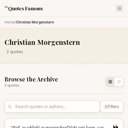
“
Quotes Famous
Home
/
Christian Morgenstern
Christian Morgenstern
·
2
quotes
Browse the Archive
2
quote
s
Filters
“
Weil, so schließt er messerscharfNicht sein kann, was