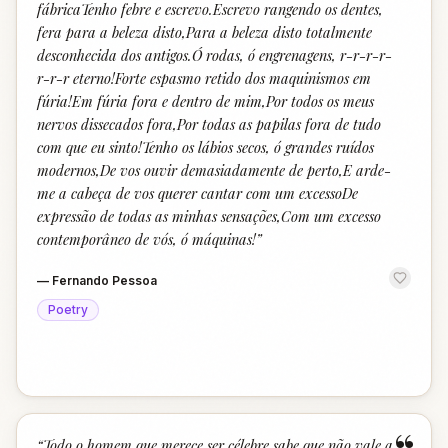
fábricaTenho febre e escrevo.Escrevo rangendo os dentes,
fera para a beleza disto,Para a beleza disto totalmente
desconhecida dos antigos.Ó rodas, ó engrenagens, r-r-r-r-
r-r-r eterno!Forte espasmo retido dos maquinismos em
fúria!Em fúria fora e dentro de mim,Por todos os meus
nervos dissecados fora,Por todas as papilas fora de tudo
com que eu sinto!Tenho os lábios secos, ó grandes ruídos
modernos,De vos ouvir demasiadamente de perto,E arde-
me a cabeça de vos querer cantar com um excessoDe
expressão de todas as minhas sensações,Com um excesso
contemporâneo de vós, ó máquinas!
”
—
Fernando Pessoa
Poetry
“
Todo o homem que merece ser célebre sabe que não vale a