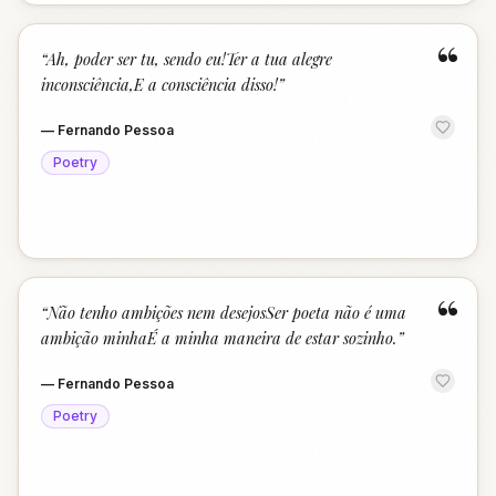
“
“
Ah, poder ser tu, sendo eu!Ter a tua alegre
inconsciência,E a consciência disso!
”
—
Fernando Pessoa
Poetry
“
“
Não tenho ambições nem desejosSer poeta não é uma
ambição minhaÉ a minha maneira de estar sozinho.
”
—
Fernando Pessoa
Poetry