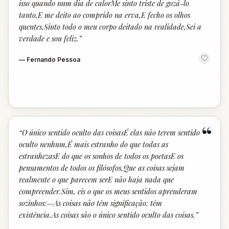
isso quando num dia de calorMe sinto triste de gozá-lo
tanto,E me deito ao comprido na erva,E fecho os olhos
quentes,Sinto todo o meu corpo deitado na realidade,Sei a
verdade e sou feliz.
”
—
Fernando Pessoa
“
“
O único sentido oculto das coisasÉ elas não terem sentido
oculto nenhum,É mais estranho do que todas as
estranhezasE do que os sonhos de todos os poetasE os
pensamentos de todos os filósofos,Que as coisas sejam
realmente o que parecem serE não haja nada que
compreender.Sim, eis o que os meus sentidos aprenderam
sozinhos:—As coisas não têm significação: têm
existência.As coisas são o único sentido oculto das coisas.
”