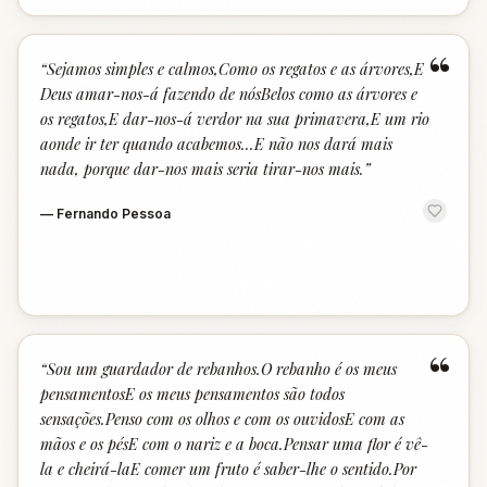
“
“
Sejamos simples e calmos,Como os regatos e as árvores,E
Deus amar-nos-á fazendo de nósBelos como as árvores e
os regatos,E dar-nos-á verdor na sua primavera,E um rio
aonde ir ter quando acabemos...E não nos dará mais
nada, porque dar-nos mais seria tirar-nos mais.
”
—
Fernando Pessoa
“
“
Sou um guardador de rebanhos.O rebanho é os meus
pensamentosE os meus pensamentos são todos
sensações.Penso com os olhos e com os ouvidosE com as
mãos e os pésE com o nariz e a boca.Pensar uma flor é vê-
la e cheirá-laE comer um fruto é saber-lhe o sentido.Por