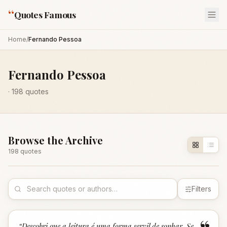
“
Quotes Famous
Home
/
Fernando Pessoa
Fernando Pessoa
·
198
quotes
Browse the Archive
198
quote
s
Filters
“
Descobri que a leitura é uma forma servil de sonhar. Se