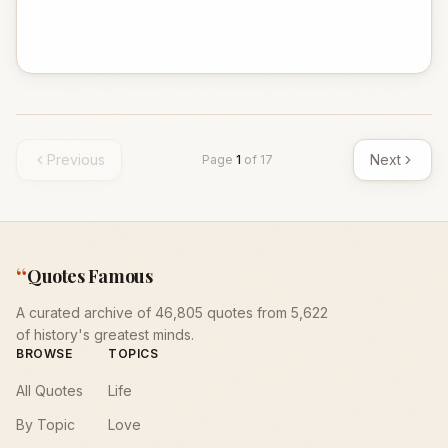
Previous
Next
Page
1
of
17
“
Quotes Famous
A curated archive of 46,805 quotes from 5,622
of history's greatest minds.
BROWSE
TOPICS
All Quotes
Life
By Topic
Love