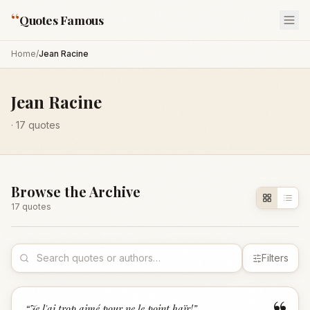
“
Quotes Famous
Home
/
Jean Racine
Jean Racine
·
17
quotes
Browse the Archive
17
quote
s
Filters
“
Je l'ai trop aimé pour ne le point haïr!
”