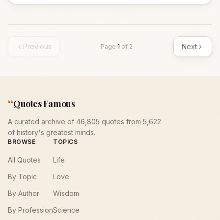
Previous
Next
Page
1
of
2
“
Quotes Famous
A curated archive of 46,805 quotes from 5,622
of history's greatest minds.
BROWSE
TOPICS
All Quotes
Life
By Topic
Love
By Author
Wisdom
By Profession
Science