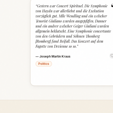
“
Gestern war Concert Spirituel. Die Symphonie
von Haydn war allerliebst und die Exekution
vorzüglich gut. Mlle Wendling und ein welscher
Tenorist Giuliano wurden ausgepfiffen. Danner
und ein andrer welscher Geiger Giuliani wurden
allgemein beklatscht. Eine Symphonie concertante
von den Gebrüdern und Söhnen Thonberg
[Romberg] fand Beifall. Das Konzert auf dem
Fagotte von Devienne so so.
”
—
Joseph Martin Kraus
Politics