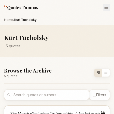
“
Quotes Famous
Home
/
Kurt Tucholsky
Kurt Tucholsky
·
5
quotes
Browse the Archive
5
quote
s
Filters
“
Der Mensch gönnt seiner Gattung nichts, daher hat er die