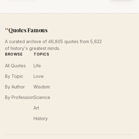
“
Quotes Famous
A curated archive of 46,805 quotes from 5,622
of history's greatest minds.
BROWSE
TOPICS
All Quotes
Life
By Topic
Love
By Author
Wisdom
By Profession
Science
Art
History