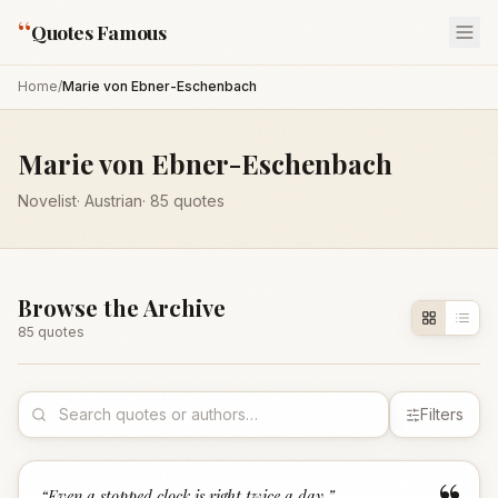
“
Quotes Famous
Home
/
Marie von Ebner-Eschenbach
Marie von Ebner-Eschenbach
Novelist
·
Austrian
·
85
quotes
Browse the Archive
85
quote
s
Filters
“
Even a stopped clock is right twice a day.
”