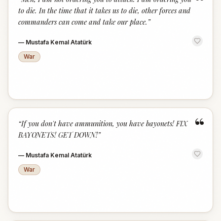
“
to die. In the time that it takes us to die, other forces and
commanders can come and take our place.
”
—
Mustafa Kemal Atatürk
War
“
“
If you don't have ammunition, you have bayonets! FIX
BAYONETS! GET DOWN!
”
—
Mustafa Kemal Atatürk
War