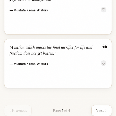
—
Mustafa Kemal Atatürk
“
“
A nation which makes the final sacrifice for life and
freedom does not get beaten.
”
—
Mustafa Kemal Atatürk
Previous
Next
Page
1
of
4