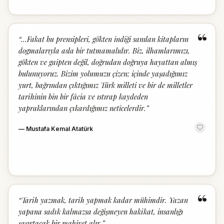
“
“
...Fakat bu prensipleri, gökten indiği sanılan kitapların
dogmalarıyla asla bir tutmamalıdır. Biz, ilhamlarımızı,
gökten ve gaipten değil, doğrudan doğruya hayattan almış
bulunuyoruz. Bizim yolumuzu çizen; içinde yaşadığımız
yurt, bağrından çıktığımız Türk milleti ve bir de milletler
tarihinin bin bir fâcia ve ıstırap kaydeden
yapraklarından çıkardığımız netîcelerdir.
”
—
Mustafa Kemal Atatürk
“
“
Tarih yazmak, tarih yapmak kadar mühimdir. Yazan
yapana sadık kalmazsa değişmeyen hakikat, insanlığı
şaşırtacak bir mahiyet alır.
”