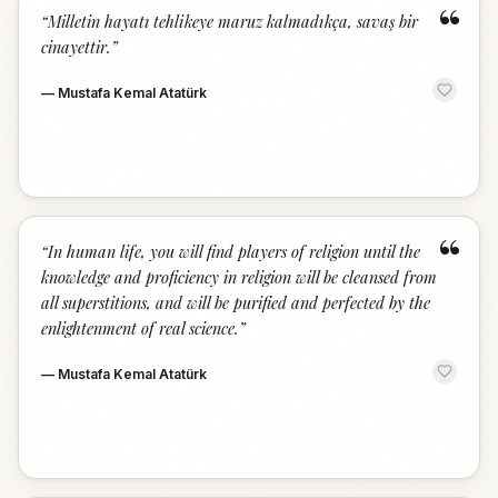
“
“
Milletin hayatı tehlikeye maruz kalmadıkça, savaş bir
cinayettir.
”
—
Mustafa Kemal Atatürk
“
“
In human life, you will find players of religion until the
knowledge and proficiency in religion will be cleansed from
all superstitions, and will be purified and perfected by the
enlightenment of real science.
”
—
Mustafa Kemal Atatürk