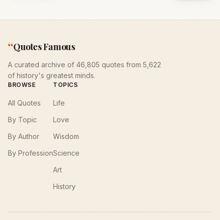
“
Quotes Famous
A curated archive of 46,805 quotes from 5,622
of history's greatest minds.
BROWSE
TOPICS
All Quotes
Life
By Topic
Love
By Author
Wisdom
By Profession
Science
Art
History