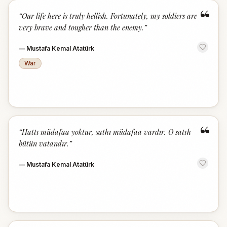
“
“
Our life here is truly hellish. Fortunately, my soldiers are
very brave and tougher than the enemy.
”
—
Mustafa Kemal Atatürk
War
“
“
Hattı müdafaa yoktur, sathı müdafaa vardır. O satıh
bütün vatandır.
”
—
Mustafa Kemal Atatürk