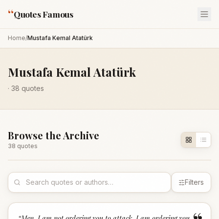
“
Quotes Famous
Home
/
Mustafa Kemal Atatürk
Mustafa Kemal Atatürk
·
38
quotes
Browse the Archive
38
quote
s
Filters
“
Men, I am not ordering you to attack. I am ordering you