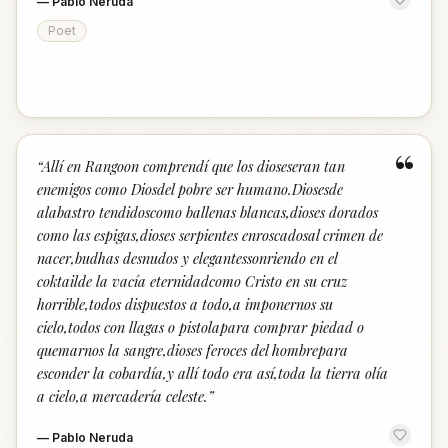
—
Pablo Neruda
Poet
“
“
Allí en Rangoon comprendí que los dioseseran tan
enemigos como Diosdel pobre ser humano.Diosesde
alabastro tendidoscomo ballenas blancas,dioses dorados
como las espigas,dioses serpientes enroscadosal crimen de
nacer,budhas desnudos y elegantessonriendo en el
coktailde la vacía eternidadcomo Cristo en su cruz
horrible,todos dispuestos a todo,a imponernos su
cielo,todos con llagas o pistolapara comprar piedad o
quemarnos la sangre,dioses feroces del hombrepara
esconder la cobardía,y allí todo era así,toda la tierra olía
a cielo,a mercadería celeste.
”
—
Pablo Neruda