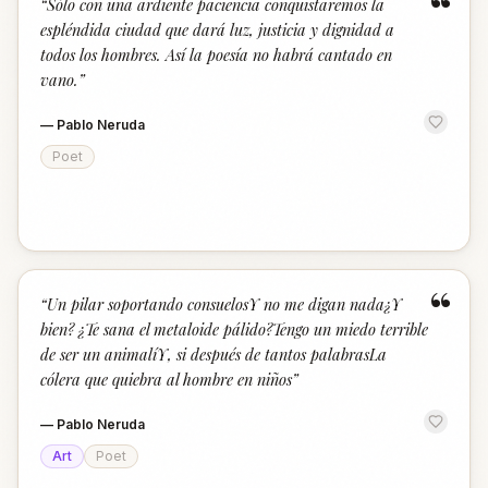
“
“
Sólo con una ardiente paciencia conquistaremos la
espléndida ciudad que dará luz, justicia y dignidad a
todos los hombres. Así la poesía no habrá cantado en
vano.
”
—
Pablo Neruda
Poet
“
“
Un pilar soportando consuelosY no me digan nada¿Y
bien? ¿Te sana el metaloide pálido?Tengo un miedo terrible
de ser un animalíY, si después de tantos palabrasLa
cólera que quiebra al hombre en niños
”
—
Pablo Neruda
Art
Poet