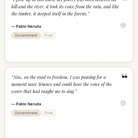
“
hill and the river, it took its voice from the rain, and like
the timber, it steeped itself in the forests.
”
—
Pablo Neruda
Government
Poet
“
“
Now, on the road to freedom, I was pausing for a
moment near Temuco and could hear the voice of the
water that had taught me to sing.
”
—
Pablo Neruda
Government
Poet