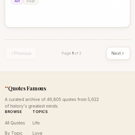
Art
Poet
Previous
Next
Page
1
of
2
“
Quotes Famous
A curated archive of 46,805 quotes from 5,622
of history's greatest minds.
BROWSE
TOPICS
All Quotes
Life
By Topic
Love