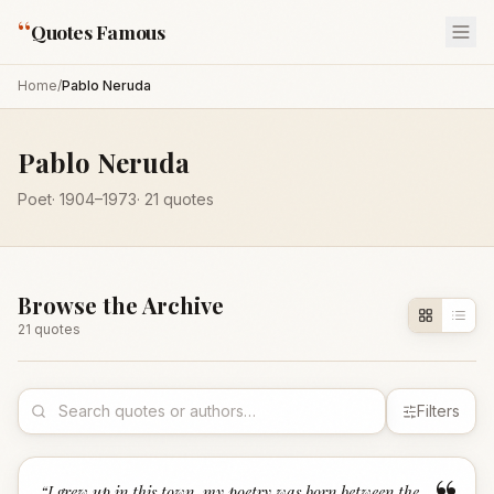
“
Quotes Famous
Home
/
Pablo Neruda
Pablo Neruda
Poet
·
1904
–1973
·
21
quotes
Browse the Archive
21
quote
s
Filters
“
I grew up in this town, my poetry was born between the