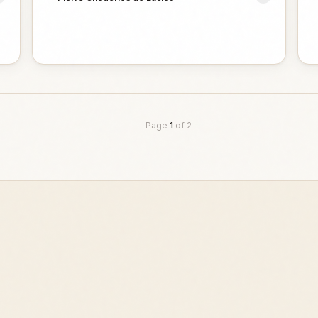
Page
1
of
2