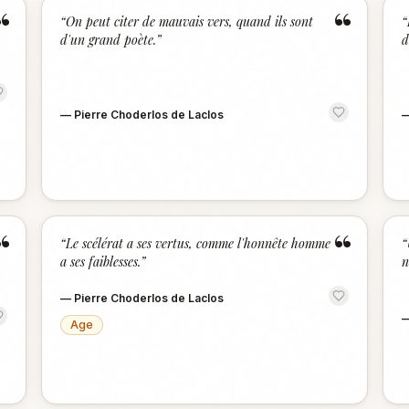
“
“
“
On peut citer de mauvais vers, quand ils sont
“
d'un grand poète.
”
d
—
Pierre Choderlos de Laclos
“
“
“
Le scélérat a ses vertus, comme l'honnête homme
“
a ses faiblesses.
”
n
—
Pierre Choderlos de Laclos
Age