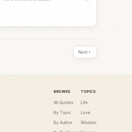
Next
BROWSE
TOPICS
All Quotes
Life
By Topic
Love
By Author
Wisdom