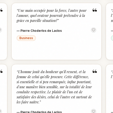
“
“
“
Une main occupée pour la force, l'autre pour
“
l'amour, quel orateur pourrait prétendre à la
l
grâce en pareille situation?
”
n
—
Pierre Choderlos de Laclos
Business
“
“
“
L’homme jouit du bonheur qu’il ressent, et la
“
femme de celui qu’elle procure. Cette différence,
l
si essentielle et si peu remarquée, influe pourtant,
d'une manière bien sensible, sur la totalité de leur
conduite respective. Le plaisir de l’un est de
satisfaire des désirs, celui de l’autre est surtout de
les faire naître.
”
—
Pierre Choderlos de Laclos