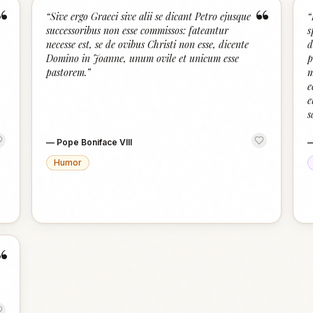
“
“
“
Sive ergo Graeci sive alii se dicant Petro ejusque
“
successoribus non esse commissos: fateantur
s
necesse est, se de ovibus Christi non esse, dicente
d
Domino in Joanne, unum ovile et unicum esse
p
pastorem.
”
m
e
e
s
—
Pope Boniface VIII
Humor
“