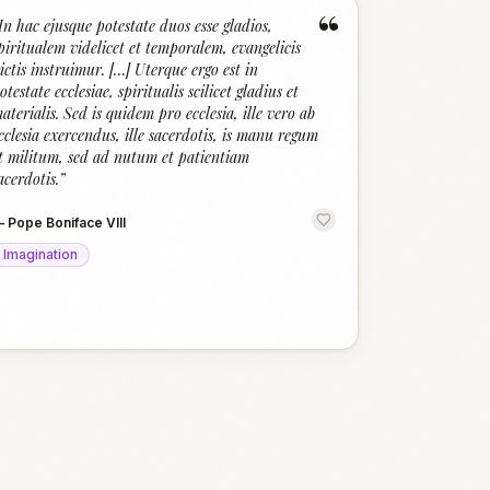
“
In hac ejusque potestate duos esse gladios,
piritualem videlicet et temporalem, evangelicis
ictis instruimur. […] Uterque ergo est in
otestate ecclesiae, spiritualis scilicet gladius et
aterialis. Sed is quidem pro ecclesia, ille vero ab
cclesia exercendus, ille sacerdotis, is manu regum
t militum, sed ad nutum et patientiam
acerdotis.
”
—
Pope Boniface VIII
Imagination