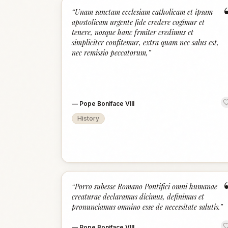
“
Unam sanctam ecclesiam catholicam et ipsam
apostolicam urgente fide credere cogimur et
tenere, nosque hanc frmiter credimus et
simpliciter confitemur, extra quam nec salus est,
nec remissio peccatorum,
”
—
Pope Boniface VIII
History
“
Porro subesse Romano Pontifici omni humanae
creaturae declaramus dicimus, definimus et
pronunciamus omnino esse de necessitate salutis.
”
—
Pope Boniface VIII