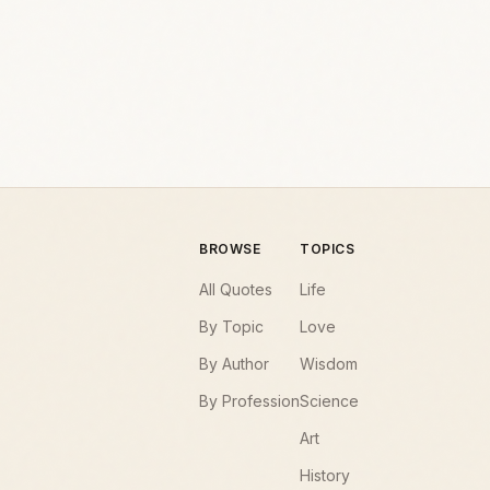
BROWSE
TOPICS
All Quotes
Life
By Topic
Love
By Author
Wisdom
By Profession
Science
Art
History