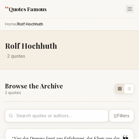
“
Quotes Famous
Home
/
Rolf Hochhuth
Rolf Hochhuth
·
2
quotes
Browse the Archive
2
quote
s
Filters
“
Nur der Dumme lernt aus Erfahrung, der Kluge aus der