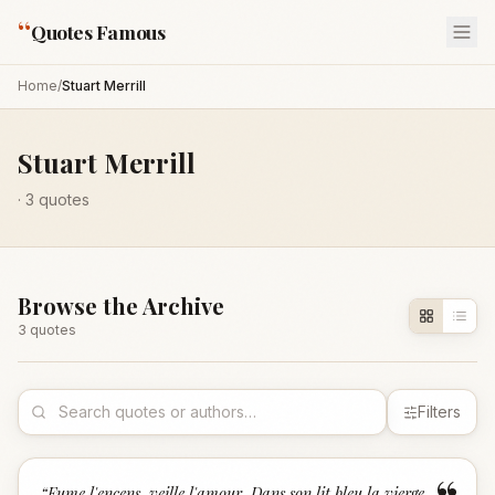
“
Quotes Famous
Home
/
Stuart Merrill
Stuart Merrill
·
3
quotes
Browse the Archive
3
quote
s
Filters
“
Fume l'encens, veille l'amour, Dans son lit bleu la vierge